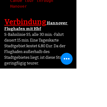
Canoe tour through 
Hanover
Verbindung
 Hannover 
Flughafen mit Hbf
S-Bahnlinie S5, alle 30 min.-Fahrt 
dauert 15 min. Eine Tageskarte 
Stadtgebiet kostet 6,80 Eur. Da der 
Flughafen außerhalb des 
Stadtgebietes liegt, ist diese Strecke 
geringfügig teurer. 
Sonstige Verbindungen
In der Innenstadt werden die Linien 
3, 7, 9 oder 1, 2, 8 genutzt. Es sind ja 
immer nur eine handvoll Stationen, 
also kurze Strecken. Die Linien 11, 4 
und 6 fahren am Engerlbosteler 