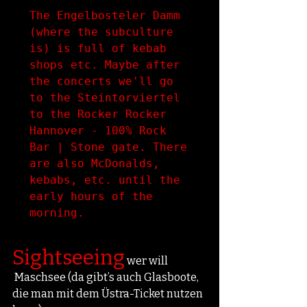
The Engelbosteler Damm 
(where the subculture 
is) is full of kebab 
shops etc. Maybe after 
the concerts we'll go 
to the Steintorviertel 
to the Rocker Rocker 
Hannover - 100% Rock 
Bar | Stone gate. There 
are also McDonalds, 
kebabs, etc. until the 
early hours of the 
morning.
Sightseeing
 wer will
 Maschsee (da gibt’s auch Glasboote, 
die man mit dem Üstra-Ticket nutzen 