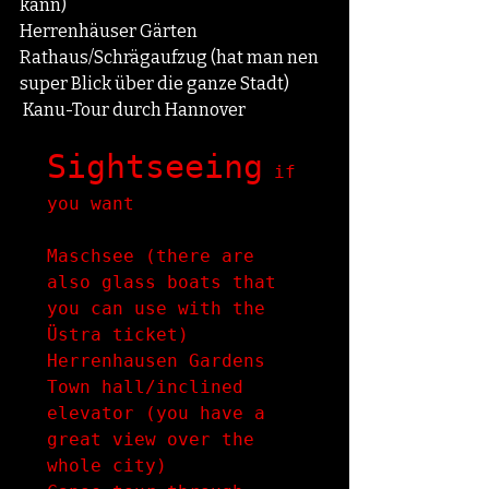
kann)
Herrenhäuser Gärten
Rathaus/Schrägaufzug (hat man nen 
super Blick über die ganze Stadt)
 Kanu-Tour durch Hannover
Sightseeing
 if 
you want

Maschsee (there are 
also glass boats that 
you can use with the 
Üstra ticket)

Herrenhausen Gardens

Town hall/inclined 
elevator (you have a 
great view over the 
whole city)
