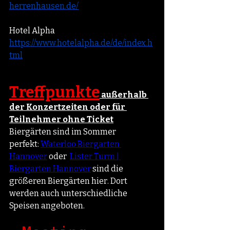
herrenhausen.de/
Hotel Alpha 
https://www.hotelalpha.de/de/index.h
tml
Treffpunkte
 außerhalb 
der Konzertzeiten oder für 
Teilnehmer ohne Ticket
Biergärten sind im Sommer 
perfekt: 
Waterloo Biergarten 
Hannover
oder  
Lister Turm | 
Biergarten Hannover
sind die 
größeren Biergärten hier. Dort 
werden auch unterschiedliche 
Speisen angeboten.