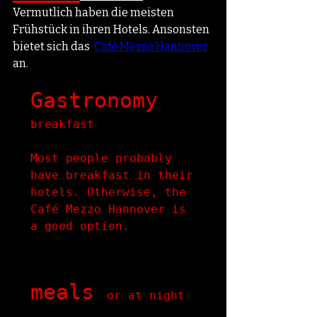
Vermutlich haben die meisten 
Frühstück in ihren Hotels. Ansonsten 
bietet sich das  
Café Mezzo Hannover
an.
Gastronomy
breakfast

Most people probably 
have breakfast in their 
hotels. Otherwise, the 
Café Mezzo Hannover is 
a good option.
meals 
or at night
