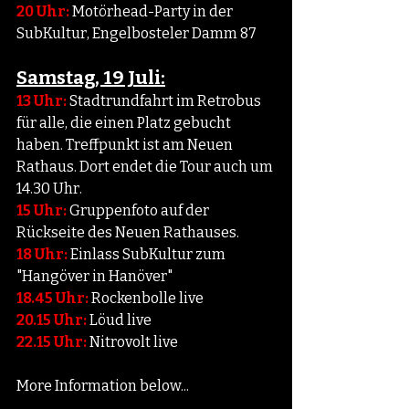
20 Uhr:
 Motörhead-Party in der 
SubKultur, Engelbosteler Damm 87
Samstag, 19 Juli:
13 Uhr:
 Stadtrundfahrt im Retrobus 
für alle, die einen Platz gebucht 
haben. Treffpunkt ist am Neuen 
Rathaus. Dort endet die Tour auch um 
14.30 Uhr.
15 Uhr: 
Gruppenfoto auf der 
Rückseite des Neuen Rathauses.
18 Uhr: 
Einlass SubKultur zum 
"Hangöver in Hanöver"
18.45 Uhr:
 Rockenbolle live
20.15 Uhr:
 Löud live
22.15 Uhr:
 Nitrovolt live
More Information below...