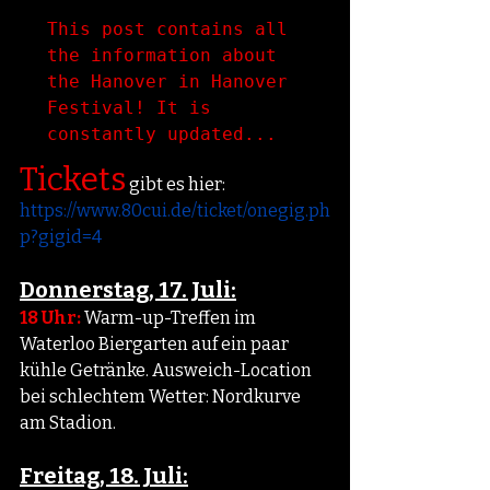
This post contains all 
the information about 
the Hanover in Hanover 
Festival! It is 
constantly updated...
Tickets
 gibt es hier:
https://www.80cui.de/ticket/onegig.ph
p?gigid=4
Donnerstag, 17. Juli:
18 Uhr:
 Warm-up-Treffen im 
Waterloo Biergarten auf ein paar 
kühle Getränke. Ausweich-Location 
bei schlechtem Wetter: Nordkurve 
am Stadion.
Freitag, 18. Juli: