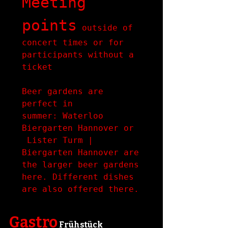
Meeting 
points
 outside of 
concert times or for 
participants without a 
ticket

Beer gardens are 
perfect in 
summer: Waterloo 
Biergarten Hannover or 
 Lister Turm | 
Biergarten Hannover are 
the larger beer gardens 
here. Different dishes 
are also offered there.
Gastro
 Frühstück