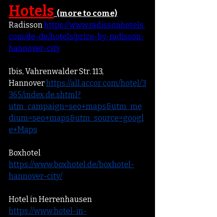
Hotels
  (more to come)
Radisson 
https://www.radissonhotels.
com/de-de/hotels/prize-by-radisson-
hannover-city
Ibis, Vahrenwalder Str. 113, 
Hannover 
https://all.accor.com/hotel/3
365/index.de.shtml?
utm_campaign=seo+maps&utm_me
dium=seo+maps&utm_source=googl
e+Maps
Boxhotel 
https://www.boxhotel.de/boxhotel-
hannover-city/
Hotel in Herrenhausen
https://www.hotel-in-